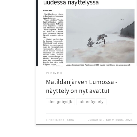
DJK Matildanjärven Lumossa -näyttely on nyt avattu
Mathildan Marinan Merigalleriassa Mathildedalissa
(Salo). Tervetuloa tutustumaan näyttelyyn Marinan
aukioloaikoina 26.4. asti, pe 15-22, la 11-22 ja su 11-18.
YLEINEN
Matildanjärven Lumossa -
näyttely on nyt avattu!
designbydjk
taidenäyttely
kirjoittajalta
jaana
Julkaistu
7 tammikuun, 2024