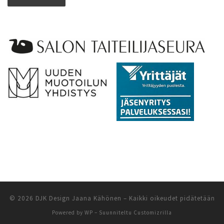
© 2026
DJK Design Jaana Kähönen
– Kaikki oikeudet pidätetään
Powered by
WP
– Suunniteltu
Customizrilla