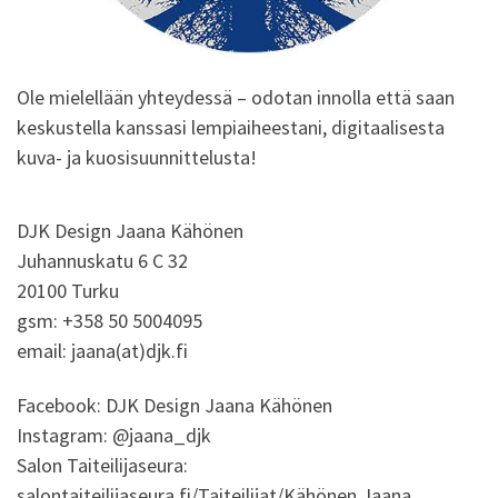
Ole mielellään yhteydessä – odotan innolla että saan
keskustella kanssasi lempiaiheestani, digitaalisesta
kuva- ja kuosisuunnittelusta!
DJK Design Jaana Kähönen
Juhannuskatu 6 C 32
20100 Turku
gsm: +358 50 5004095
email: jaana(at)djk.fi
Facebook: DJK Design Jaana Kähönen
Instagram: @jaana_djk
Salon Taiteilijaseura:
salontaiteilijaseura.fi/Taiteilijat/Kähönen Jaana