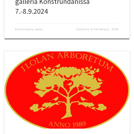
galleria Konstrundanissa
7.-8.9.2024
kirjoittajalta
jaana
Julkaistu
8 heinäkuun, 2024
Ilolan Arboretum julisti alkutalvesta Salon Taiteilijaseuran jäsenille
logosuunnittelukilpailun. Toiveena oli soikea muoto, havuja,
punaista ja kultaa. Ilolan Arboretum valitsi DJK Design Jaana
Kähösen ehdotuksen uudeksi logokseen. Logon pohjana on Jaana
Kähösen valokuvaama mänty sekä västäräkki