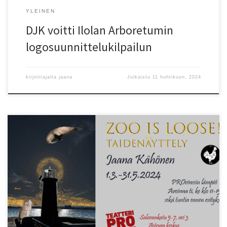
YLEINEN
DJK voitti Ilolan Arboretumin
logosuunnittelukilpailun
kirjoittajalta
jaana
Julkaistu
11 huhtikuun, 2024
”Asuin lapsena aivan Helsingin luonnontieteellisen museon
kulmilla, ja museossa tulikin vierailtua ahkerasti ihmettelemässä
niin täytettyjä eläimiä, dinosaurusten luurankoja kuin ylipäänsä
tutustumassa eläinmaailman saloihin. Museon eläimet alkoivat
usein elää omaa elämäänsä mielikuvituksessani ja leikeissäni.
Rakkaus eläimiin ja luontoon onkin ollut elämässäni läsnä aina.
Kävin viime syksynä vuosikymmenten tauon jälkeen vierailulla
museossa. […]