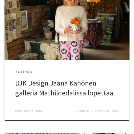
DJK Design Jaana Kähönen galleria Mathildedalin ruukinrannan
puuhiilivarastossa lopettaa, seitsemän toimintavuoden jälkeen,
toimintansa. Vaikka galleria lopettaa, en ole itse lähdössä
Mathildedalista – toiminta vaan muuttaa muotoaan ja keskityn
jatkossa ydinasiaan, eli digitaaliseen kuva- ja kuosisuunnitteluun.
Kuluneet vuodet ovat olleet minulle todella hektisiä, ja niihin on
sisältynyt itse taidetyön, uusien tekniikoiden opiskelun […]
YLEINEN
DJK Design Jaana Kähönen
galleria Mathildedalissa lopettaa
kirjoittajalta
jaana
Julkaistu
19 syyskuun, 2024