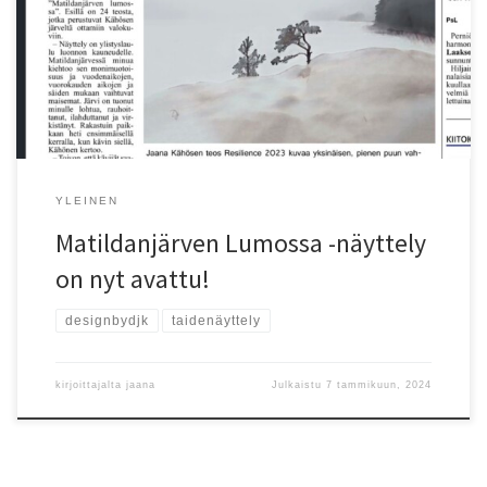
Marinan Merigalleriassa Mathildedalissa (Salo). Tervetuloa
tutustumaan näyttelyyn Marinan aukioloaikoina 26.4. asti, pe 15-22,
la 11-22 ja su 11-18.
YLEINEN
Matildanjärven Lumossa -näyttely
on nyt avattu!
designbydjk
taidenäyttely
kirjoittajalta
jaana
Julkaistu
7 tammikuun, 2024