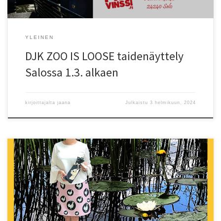
YLEINEN
DJK ZOO IS LOOSE taidenäyttely
Salossa 1.3. alkaen
kirjoittajalta
jaana
Julkaistu
3 helmikuun, 2024
DJK Design Jaana Kähönen täyttää 1.2.2024 viisi vuotta Paljon on
tapahtunut sen jälkeen, kun kiinnostukseni uusia digitaalisen kuva-
ja kuosisuunnittelun tekniikoita kohtaan kypsyi yritystoiminnaksi.
Takana on työntäyteisiä vuosia, joihin on kuulunut jatkuvan uuden
opiskelun ja omien tekniikoiden kehittämisen ohessa niin oman