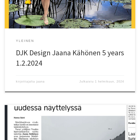
kesägallerian perustaminen, kansainvälinen suunnittelijasopimus,
muotinäytöksiä, lukuisia taidenäyttelyitä, useita Konstrundan […]
YLEINEN
DJK Design Jaana Kähönen 5 years
1.2.2024
kirjoittajalta
jaana
Julkaistu
1 helmikuun, 2024
DJK Matildanjärven Lumossa -näyttely on nyt avattu Mathildan