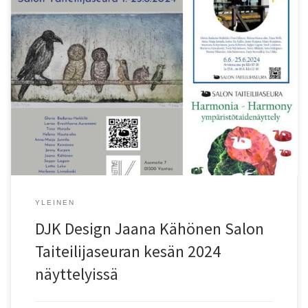
(DJK Design) Jaana Kähönen on tänä kesänä mukana kolmessa
Salon Taiteilijaseuran näyttelyssä. Näistä on meneillään Ilolan
Arboretumin Harmonia -näyttely ja tulossa Galleria K:n näyttely
elokuussa. Tervetuloa näyttelyihin!
YLEINEN
DJK Design Jaana Kähönen Salon
Taiteilijaseuran kesän 2024
näyttelyissä