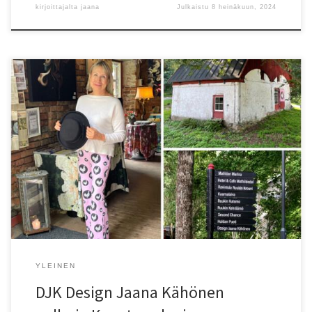
kirjoittajalta
jaana
Julkaistu
8 heinäkuun, 2024
DJK Design Jaana Kähönen galleria Mathildedalin ruukinrannassa
on jo neljättä kertaa valittu yhdeksi Konstrundan vierailukohteeksi.
Konstrundan on valtakunnallinen tapahtuma, jossa voit la-su 7.-8.9.
klo 11-17 vierailla noin 400 taiteilijan, käsityöläisen ja muotoilijan
luona ympäri maata ja tutustua heidän työhönsä. Tervetuloa
Mathildedaliin DJK Design Jaana Kähönen galleriet i Mathildedals
bruksstrand har […]
YLEINEN
DJK Design Jaana Kähönen