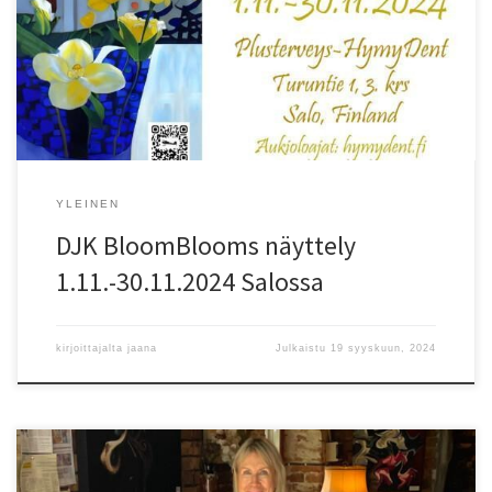
hammashoitoon asiaan. Kaikki työt ovat myynnissä. Näyttelyn
taustaa: 1800-1900-lukujen taitteessa eläneen, itävaltalaisen
taidemaalari Gustav Klimtin teokset ovat aina kiehtoneet minua. Art
nouveau -taidesuuntausta edustavat maalaukset ovat täynnä
symboliikkaa. Tunnusomaista Klimtin […]
YLEINEN
DJK BloomBlooms näyttely
1.11.-30.11.2024 Salossa
kirjoittajalta
jaana
Julkaistu
19 syyskuun, 2024