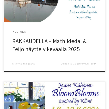
alue on minulle rakas ja tuttu – hankin itselleni yli 10 vuotta sitten
kakkosasunnon Mathildedalista, ihastuttuani kylään […]
YLEINEN
RAKKAUDELLA – Mathildedal &
Teijo näyttely keväällä 2025
kirjoittajalta
jaana
Julkaistu
10 joulukuun, 2024
DJK Design Jaana Kähönen BloomBlooms taidenäyttely avautuu
1.11.2024 Salossa, Plusterveys-HymyDentin tiloissa. Näyttelyyn voi
tulla piipahtamaan ja katselemaan taidetta, vaikkei olisi