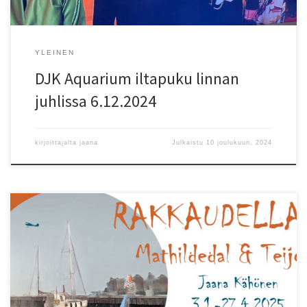
YLEINEN
DJK Aquarium iltapuku linnan
juhlissa 6.12.2024
kirjoittajalta
jaana
Julkaistu
10 joulukuun, 2024
Kevään 2025 DJK Design Jaana Kähönen ”Rakkaudella –
Mathildedal & Teijo” -taidenäyttely Mathildan Marinassa
Mathildedalissa pohjautuu postikorttimaisiin välähdyksiin
Mathildedalin ja Teijon ruukkikylien ja kansallispuiston alueelta.
Kaikki näyttelyn teokset ovat vuodelta 2024. Teijon ruukkikylien