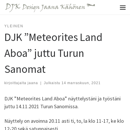
Skip to content
Vali
YLEINEN
DJK ”Meteorites Land
Aboa” juttu Turun
Sanomat
kirjoittajalta
jaana
|
Julkaistu
14 marraskuun, 2021
DJK ”Meteorites Land Aboa” näyttelystäni ja työstäni
juttu 14.11.2021 Turun Sanomissa.
Näyttely on avoinna 20.11 asti ti, to, la klo 11-17, ke klo
12-20 sekä satunnaisesti.