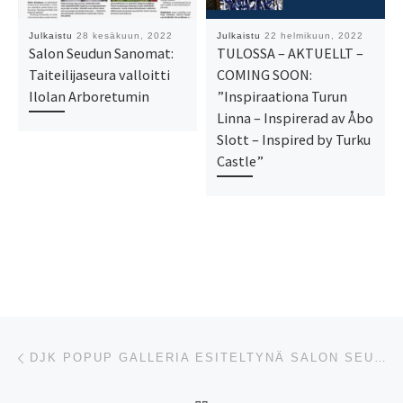
Julkaistu
28 kesäkuun, 2022
Julkaistu
22 helmikuun, 2022
Salon Seudun Sanomat:
TULOSSA – AKTUELLT –
Taiteilijaseura valloitti
COMING SOON:
Ilolan Arboretumin
”Inspiraationa Turun
Linna – Inspirerad av Åbo
Slott – Inspired by Turku
Castle”
Artikkelien navigointi
Edellinen
DJK POPUP GALLERIA ESITELTYNÄ SALON SEUDUN SANOMISSA 4.6.20