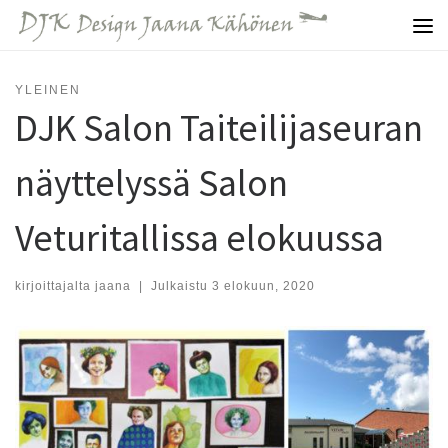
Skip to content
Vali
YLEINEN
DJK Salon Taiteilijaseuran
näyttelyssä Salon
Veturitallissa elokuussa
kirjoittajalta
jaana
|
Julkaistu
3 elokuun, 2020