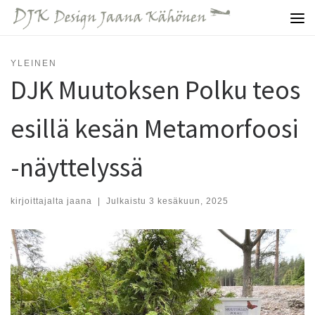
Skip to content
Vali
YLEINEN
DJK Muutoksen Polku teos
esillä kesän Metamorfoosi
-näyttelyssä
kirjoittajalta
jaana
|
Julkaistu
3 kesäkuun, 2025