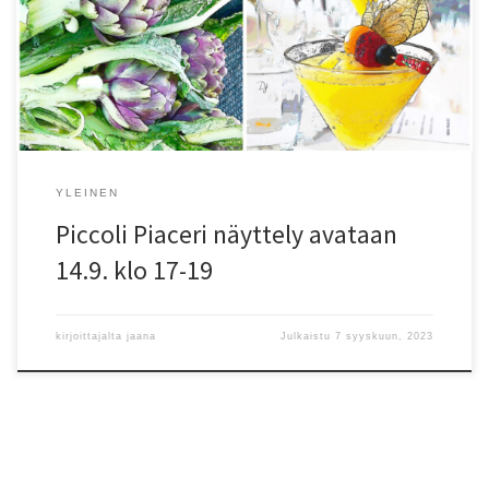
baarissa, torilla tai kadunkulmassa…Näyttelyni teokset pohjautuvat
etupäässä omiin valokuviini Italiasta, jossa vierailen usein, mutta
joukossa on myös muutamia otoksia Espanjasta. Matkustan usein
yksin, jolloin […]
YLEINEN
Piccoli Piaceri näyttely avataan
14.9. klo 17-19
kirjoittajalta
jaana
Julkaistu
7 syyskuun, 2023