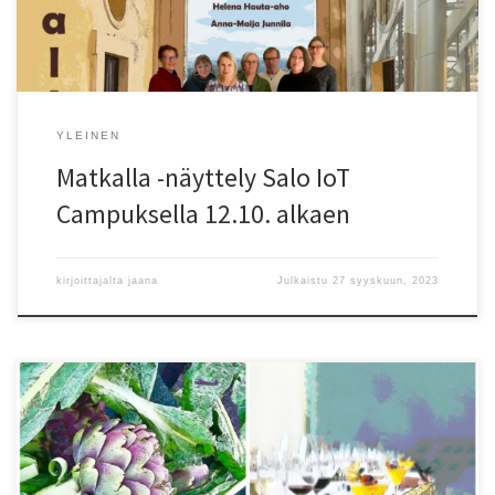
inhimillistä tai ammatillista kehitystä koskeva […]
YLEINEN
Matkalla -näyttely Salo IoT
Campuksella 12.10. alkaen
kirjoittajalta
jaana
Julkaistu
27 syyskuun, 2023
Tervetuloa DJK Design Jaana Kähönen näyttelyyn Piccoli Piaceri –
Pieniä nautintoja Avajaiset Design Hillissä Halikossa to 14.9. klo 17-
19 Tarinat, hetket, maut, tuoksut – pysähtyminen kahvilassa,