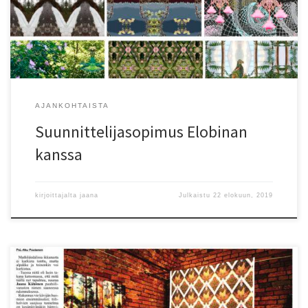
tutustumaan: https://www.elobina.fi/…/…/kuosit/suunnittelijat/djk-
design/
AJANKOHTAISTA
Suunnittelijasopimus Elobinan
kanssa
kirjoittajalta
jaana
Julkaistu
22 elokuun, 2019