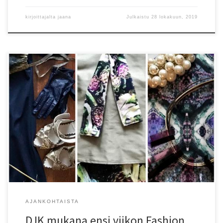
kirjoittajalta
jaana
Julkaistu
28 lokakuun, 2019
DJK valmistautuu ensi viikon suureen muotinäytökseen🤩DJK
Design Jaana Kähönen on mukana kuudella asulla ja sisääntulolla
Fashion Show by Fashion Teamin muotinäytöksessä Turun
Messukeskuksessa viikonloppuna 25-27.10, näytökset pe klo 13 ja
16, la/su klo 12 ja 15 – lämpimästi tervetuloa 🌟
AJANKOHTAISTA
DJK mukana ensi viikon Fashion