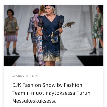
DJK Design Jaana Kähönen osallistui kuudella asukokonaisuudella
ja sisääntulolla Fashion Show by Fashion Teamin suureen
muotinäytökseen Turun Messukeskuksessa viikonloppuna 25-27.10.
Kuvat: Esko Anttikoski/Kuvaamo Wanha Suutari Yläkuvassa kuosit
vasemmalta oikealle: Swallow water, The perfect measures of
Apollo Belvedere, Early Pearly Birds, Whispering reeds, Amathyst
crystals of nature, Tempo di carciofi
AJANKOHTAISTA
DJK Fashion Show by Fashion
Teamin muotinäytöksessä Turun
Messukeskuksessa