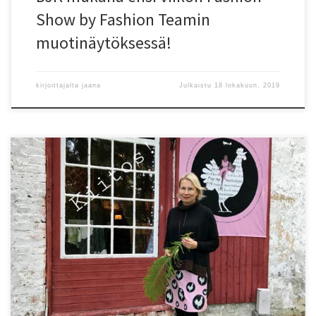
Show by Fashion Teamin
muotinäytöksessä!
kirjoittajalta
jaana
Julkaistu
18 lokakuun, 2019
Mathildedalin (Salo) ruukinrannan DJK PopUp galleria on sulkenut
tältä kaudelta. Lämmin kiitos kaikista kauniista kohtaamisista kesän
aikana ❤️Galleria on avoinna la 30.11 joulumarkkinoiden
yhteydessä ja kokoaikaisesti taas toukokuussa 2020.DJK kankaita ja
tekstiilituotteita voi tilata suoraan painosta: elobina.fi/tuote-
osasto/suunnittelijat/djk-designOle mielellään yhteydessä jos
haluat esim. sisustustauluja tai yksilöllisiä kuoseja!