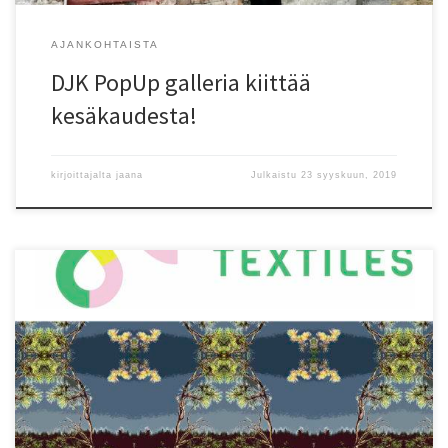
AJANKOHTAISTA
DJK PopUp galleria kiittää
kesäkaudesta!
kirjoittajalta
jaana
Julkaistu
23 syyskuun, 2019
Here is a link to my interview at Happy Textiles pages (haastattelu
on englanniksi). Happy Textiles is a privately owned company with
a focus to commercialize new textile materials and technologies
by creating a business ecosystem over the industries and borders.
Some of DJK’s designs will be presented at Happy Textiles […]