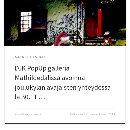
tunnelmasta ja tekemään persoonallisia lahjalöytöjä:
sisustustauluja, valokuvatauluja, tyynyjä, pussukoita, postikortteja…
(joissa monissa Mathildedal aiheita). Pientä tarjoilua. Muistathan
että DJK kankaita ja tekstiilituotteita voi tilata myös suoraan
painosta: elobina.fi/tuote-osasto/suunnittelijat/djk-design
AJANKOHTAISTA
DJK PopUp galleria
Mathildedalissa avoinna
joulukylän avajaisten yhteydessä
la 30.11 …
kirjoittajalta
jaana
Julkaistu
12 marraskuun, 2019