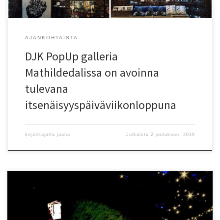
AJANKOHTAISTA
DJK PopUp galleria
Mathildedalissa on avoinna
tulevana
itsenäisyyspäiväviikonloppuna
kirjoittajalta
jaana
Julkaistu
2 joulukuun, 2019
DJK PopUp galleria Mathildedalin (Salo) ruukinrannan alpakka-
aitauksessa avaa ovensa joulukylän avajaisten aikaan la 30.11 klo
12-16 (sään salliessa klo 18 asti). Tervetuloa nauttimaan