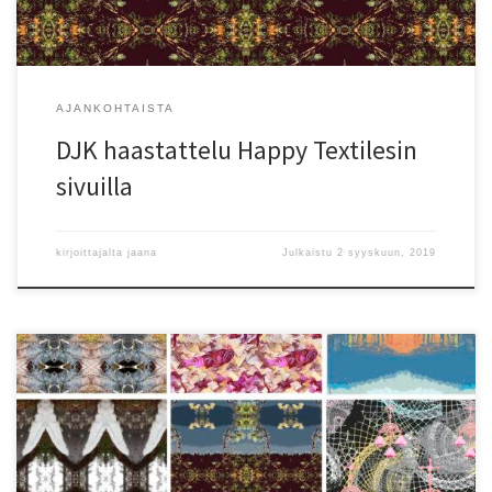
AJANKOHTAISTA
DJK haastattelu Happy Textilesin
sivuilla
kirjoittajalta
jaana
Julkaistu
2 syyskuun, 2019
Olen solminut suunnittelijasopimuksen digitaaliseen
tekstiilipainatukseen erikoistuneen Elobinan kanssa. Voit jo nyt
valita jonkun 15 kuosistani (lisää tulossa) ja painattaa sen usealle eri
kangasvaihtoehdolle tai tekstiilituotteelle. Tervetuloa