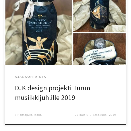
AJANKOHTAISTA
DJK design projekti Turun
musiikkijuhlille 2019
kirjoittajalta
jaana
Julkaistu
9 kesäkuun, 2019