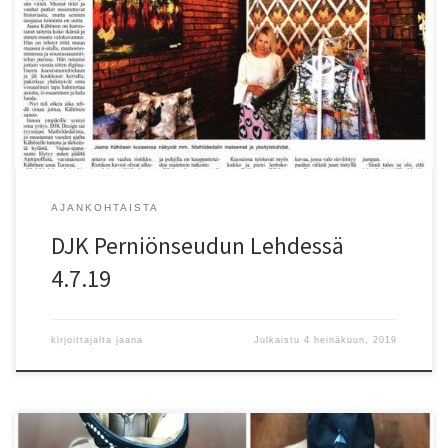
AJANKOHTAISTA
DJK Perniönseudun Lehdessä
4.7.19
kirjoittajalta
jaana
Julkaistu
4 heinäkuun, 2019