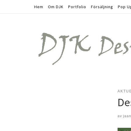
Hem
Om DJK
Portfolio
Försäljning
Pop Up
Hoppa till innehåll
AKTU
De
av
jaa