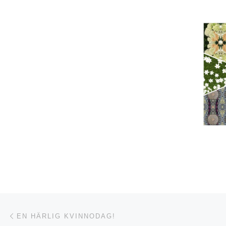
Inläggsnavigering
Föregående inlägg
EN HÄRLIG KVINNODAG!