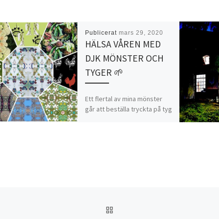
Publicerat
mars 29, 2020
HÄLSA VÅREN MED
DJK MÖNSTER OCH
TYGER 🌱
Ett flertal av mina mönster
går att beställa tryckta på tyg
från det digitala
textiltryckeriet Elobina.
Elobina har kring 50 olika
tygsorter […]
TILLBAKA TILL INLÄGGSL