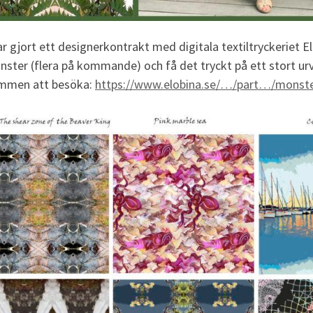
r gjort ett designerkontrakt med digitala textiltryckeriet E
ster (flera på kommande) och få det tryckt på ett stort urva
mmen att besöka:
https://www.elobina.se/…/part…/monster