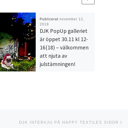
Publicerat
november 12,
2019
DJK PopUp galleriet
är öppet 30.11 kl 12-
16(18) – välkommen
att njuta av
julstämningen!
DJK PopUp galleriet i
Mathildedal (Salo) öppnar
dörrarna under Mathildedals
julmarknad lördagen den
30.11 kl 12-16 (beroende på
vädret till 18). Välkommen
[…]
Nä
ISTA
DJK INTERVJU PÅ HAPPY TEXTILES SIDOR