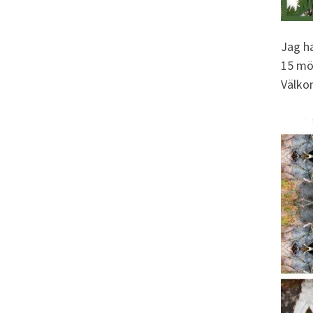
Jag ha
15 mön
Välko